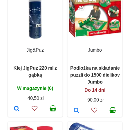
Jig&Puz
Jumbo
Klej JigPuz 220 ml z
Podložka na skladanie
gąbką
puzzli do 1500 dielikov
Jumbo
W magazynie (6)
Do 14 dni
40,50 zł
90,00 zł