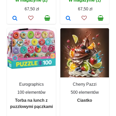
W magazynie (2)
W magazynie (1)
67,50 zł
67,50 zł
Eurographics
Cherry Pazzi
100 elementów
500 elementów
Torba na lunch z
Ciastko
puzzlowymi pączkami