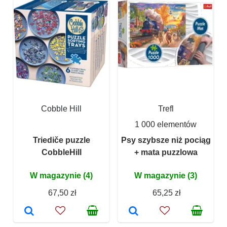
Cobble Hill
Trefl
1 000 elementów
Triediče puzzle
Psy szybsze niż pociąg
CobbleHill
+ mata puzzlowa
W magazynie (4)
W magazynie (3)
67,50 zł
65,25 zł