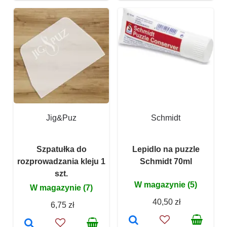
Jig&Puz
Schmidt
Szpatułka do
Lepidlo na puzzle
rozprowadzania kleju 1
Schmidt 70ml
szt.
W magazynie (5)
W magazynie (7)
40,50 zł
6,75 zł