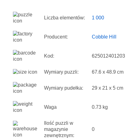
Liczba elementów:
1 000
Producent:
Cobble Hill
Kod:
625012401203
Wymiary puzzli:
67.6 x 48.9 cm
Wymiary pudełka:
29 x 21 x 5 cm
Waga
0.73 kg
Ilość puzzli w
magazynie
0
zewnętrznym: