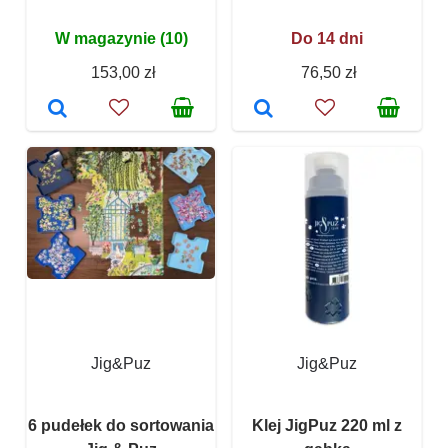
W magazynie (10)
Do 14 dni
153,00 zł
76,50 zł
Jig&Puz
Jig&Puz
6 pudełek do sortowania
Klej JigPuz 220 ml z