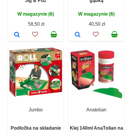
Jig & Puz
gąbką
W magazynie (6)
W magazynie (6)
58,50 zł
40,50 zł
Jumbo
Anatolian
Podložka na skladanie
Klej 140ml AnaTolian na