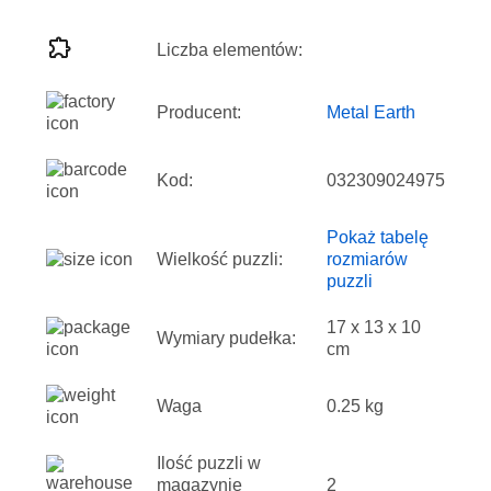
Liczba elementów:
Producent:
Metal Earth
Kod:
032309024975
Pokaż tabelę
Wielkość puzzli:
rozmiarów
puzzli
17 x 13 x 10
Wymiary pudełka:
cm
Waga
0.25 kg
Ilość puzzli w
magazynie
2