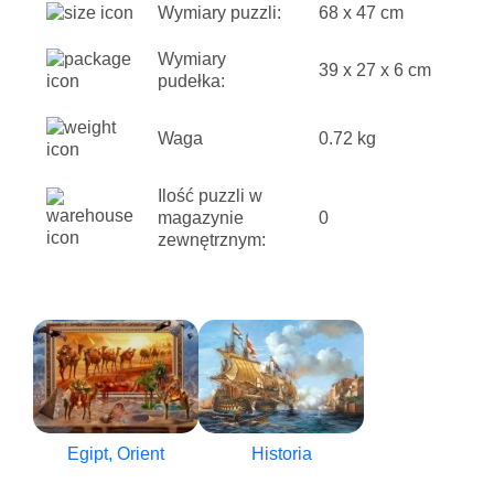
Wymiary puzzli:
68 x 47 cm
Wymiary
39 x 27 x 6 cm
pudełka:
Waga
0.72 kg
Ilość puzzli w
magazynie
0
zewnętrznym:
Egipt, Orient
Historia