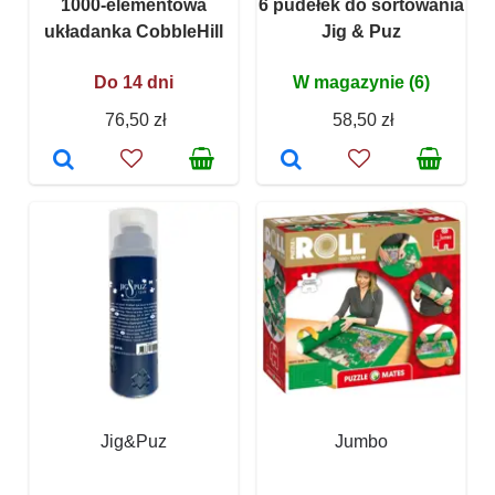
1000-elementowa
6 pudełek do sortowania
układanka CobbleHill
Jig & Puz
Do 14 dni
W magazynie (6)
76,50 zł
58,50 zł
Jig&Puz
Jumbo