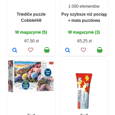
1 000 elementów
Triediče puzzle
Psy szybsze niż pociąg
CobbleHill
+ mata puzzlowa
W magazynie (5)
W magazynie (3)
67,50 zł
65,25 zł