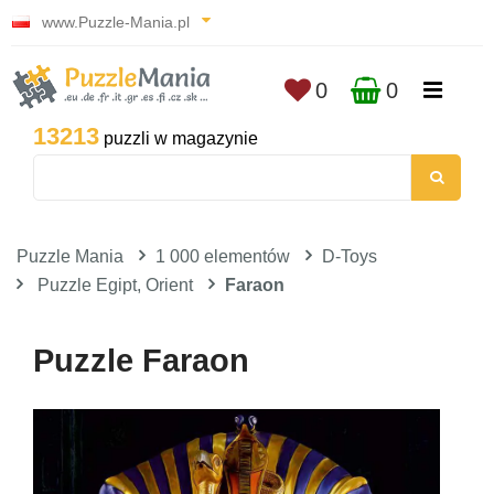
www.Puzzle-Mania.pl
0
0
13213
puzzli w magazynie
Puzzle Mania
1 000 elementów
D-Toys
Puzzle Egipt, Orient
Faraon
Puzzle Faraon