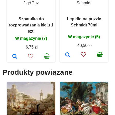
Jig&Puz
Schmidt
Szpatułka do
Lepidlo na puzzle
rozprowadzania kleju 1
Schmidt 70ml
szt.
W magazynie (5)
W magazynie (7)
40,50 zł
6,75 zł
Produkty powiązane