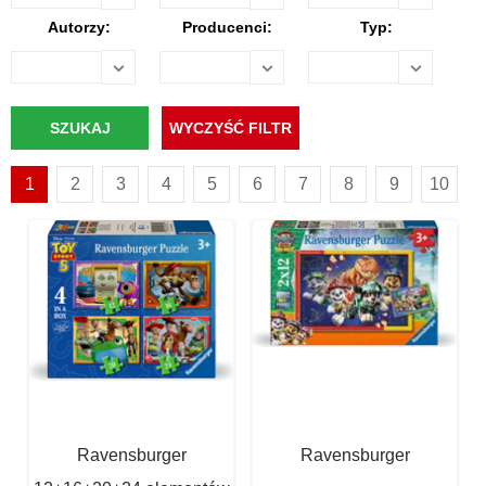
Autorzy:
Producenci:
Typ:
1
2
3
4
5
6
7
8
9
10
Ravensburger
Ravensburger