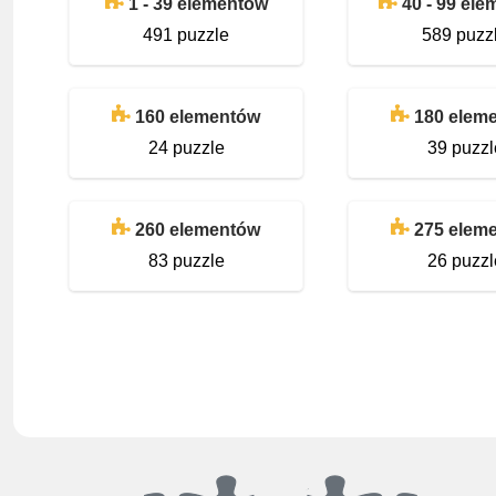
1 - 39 elementów
40 - 99 el
491 puzzle
589 puzz
160 elementów
180 elem
24 puzzle
39 puzzl
260 elementów
275 elem
83 puzzle
26 puzzl