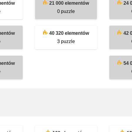
mentów
21 000 elementów
24 
e
0 puzzle
mentów
40 320 elementów
42 
e
3 puzzle
mentów
54 
e