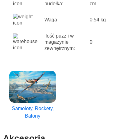
pudełka:
cm
Waga
0.54 kg
Ilość puzzli w
magazynie
0
zewnętrznym:
Samoloty, Rockety,
Balony
Akcesoria