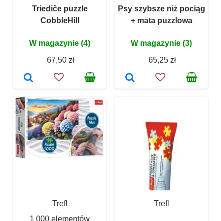
Triediče puzzle
Psy szybsze niż pociąg
CobbleHill
+ mata puzzlowa
W magazynie (4)
W magazynie (3)
67,50 zł
65,25 zł
Trefl
Trefl
1 000 elementów