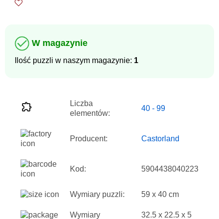
W magazynie
Ilość puzzli w naszym magazynie:
1
Liczba
40 - 99
elementów:
Producent:
Castorland
Kod:
5904438040223
Wymiary puzzli:
59 x 40 cm
Wymiary
32.5 x 22.5 x 5