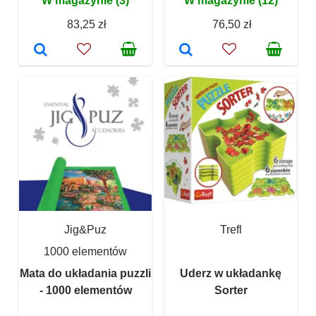
W magazynie (3)
W magazynie (12)
83,25 zł
76,50 zł
Jig&Puz
Trefl
1000 elementów
Mata do układania puzzli
Uderz w układankę
- 1000 elementów
Sorter