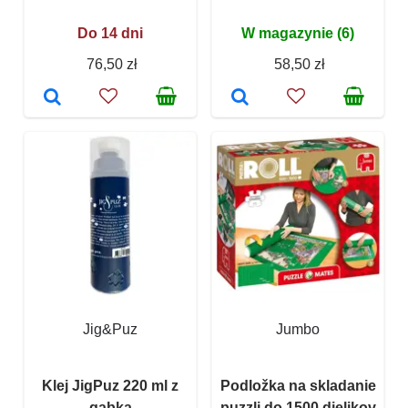
Do 14 dni
W magazynie (6)
76,50 zł
58,50 zł
Jig&Puz
Jumbo
Klej JigPuz 220 ml z
Podložka na skladanie
gąbką
puzzli do 1500 dielikov