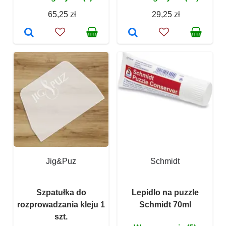
65,25 zł
29,25 zł
Jig&Puz
Schmidt
Szpatułka do
Lepidlo na puzzle
rozprowadzania kleju 1
Schmidt 70ml
szt.