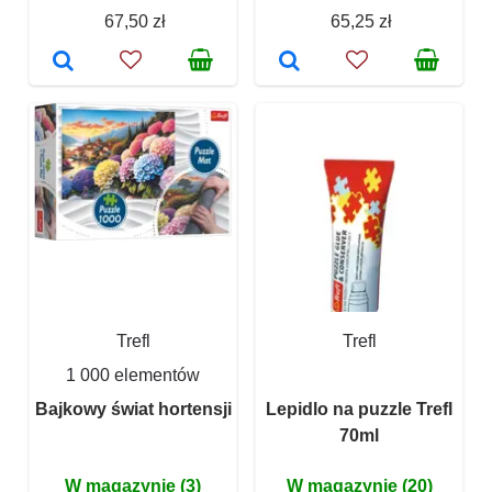
67,50 zł
65,25 zł
Trefl
Trefl
1 000 elementów
Bajkowy świat hortensji
Lepidlo na puzzle Trefl
70ml
W magazynie (3)
W magazynie (20)