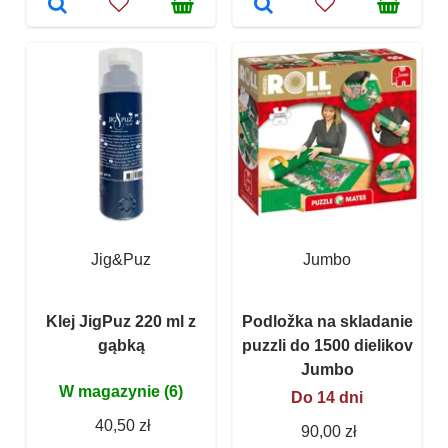
Jig&Puz
Jumbo
Klej JigPuz 220 ml z
Podložka na skladanie
gąbką
puzzli do 1500 dielikov
Jumbo
W magazynie (6)
Do 14 dni
40,50 zł
90,00 zł