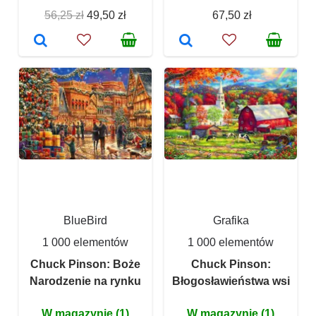
56,25 zł
49,50 zł
67,50 zł
BlueBird
Grafika
1 000 elementów
1 000 elementów
Chuck Pinson: Boże
Chuck Pinson:
Narodzenie na rynku
Błogosławieństwa wsi
W magazynie (1)
W magazynie (1)