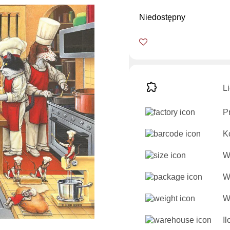
Niedostępny
L
P
K
W
W
W
I