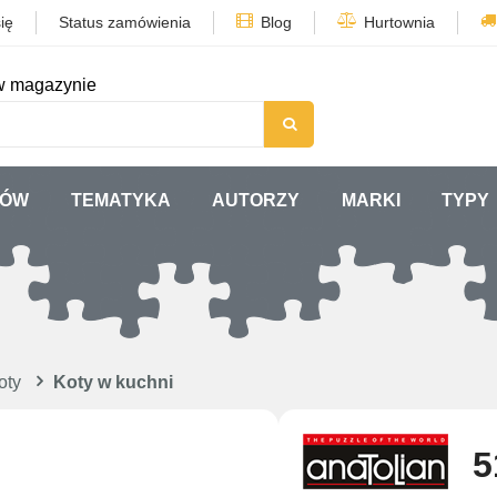
ię
Status zamówienia
Blog
Hurtownia
w magazynie
TÓW
TEMATYKA
AUTORZY
MARKI
TYPY
oty
Koty w kuchni
5