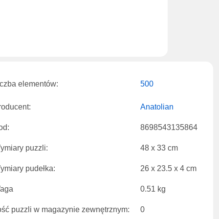
iczba elementów:
500
roducent:
Anatolian
od:
8698543135864
ymiary puzzli:
48 x 33 cm
ymiary pudełka:
26 x 23.5 x 4 cm
aga
0.51 kg
lość puzzli w magazynie zewnętrznym:
0