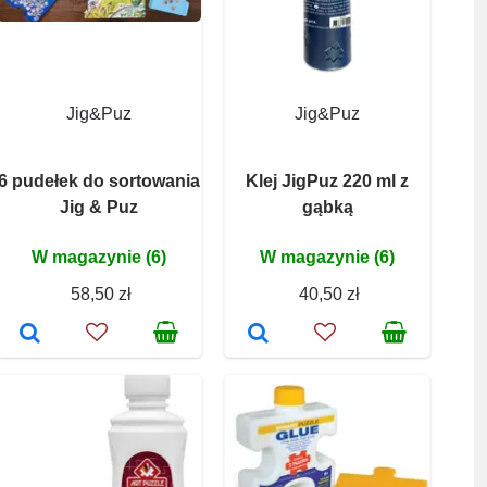
Jig&Puz
Jig&Puz
6 pudełek do sortowania
Klej JigPuz 220 ml z
Jig & Puz
gąbką
W magazynie (6)
W magazynie (6)
58,50 zł
40,50 zł