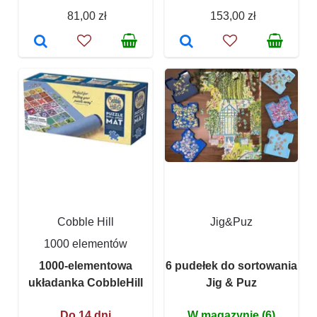
81,00 zł
153,00 zł
Cobble Hill
Jig&Puz
1000 elementów
1000-elementowa
6 pudełek do sortowania
układanka CobbleHill
Jig & Puz
Do 14 dni
W magazynie (6)