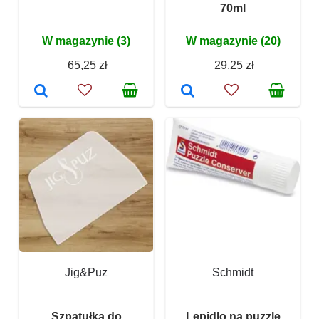
70ml
W magazynie (3)
W magazynie (20)
65,25 zł
29,25 zł
Jig&Puz
Schmidt
Szpatułka do
Lepidlo na puzzle