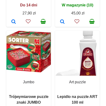
Do 14 dni
W magazynie (10)
27,90 zł
45,00 zł
Jumbo
Art puzzle
Trójwymiarowe puzzle
Lepidlo na puzzle ART
znaki JUMBO
100 ml