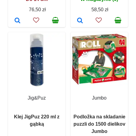
76,50 zł
58,50 zł
Jig&Puz
Jumbo
Klej JigPuz 220 ml z
Podložka na skladanie
gąbką
puzzli do 1500 dielikov
Jumbo