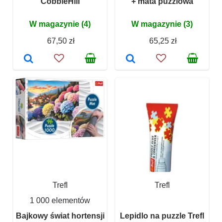
CobbleHill
+ mata puzzlowa
W magazynie (4)
W magazynie (3)
67,50 zł
65,25 zł
Trefl
Trefl
1 000 elementów
Bajkowy świat hortensji
Lepidlo na puzzle Trefl