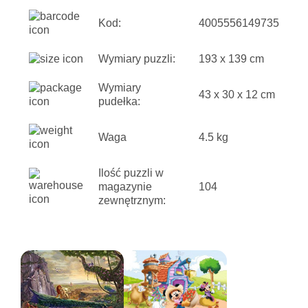
Kod:
4005556149735
Wymiary puzzli:
193 x 139 cm
Wymiary
43 x 30 x 12 cm
pudełka:
Waga
4.5 kg
Ilość puzzli w
magazynie
104
zewnętrznym: