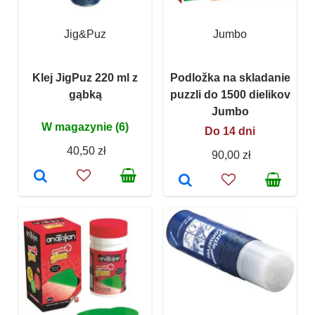
Jig&Puz
Jumbo
Klej JigPuz 220 ml z
Podložka na skladanie
gąbką
puzzli do 1500 dielikov
Jumbo
W magazynie (6)
Do 14 dni
40,50 zł
90,00 zł