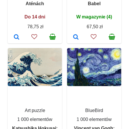
Aténách
Babel
Do 14 dni
W magazynie (4)
78,75 zł
67,50 zł
Art puzzle
BlueBird
1 000 elementów
1 000 elementów
Katsushika Hokusai:
Vincent van Gogh: