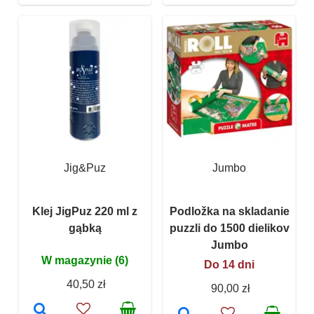
Jig&Puz
Jumbo
Klej JigPuz 220 ml z
Podložka na skladanie
gąbką
puzzli do 1500 dielikov
Jumbo
W magazynie (6)
Do 14 dni
40,50 zł
90,00 zł