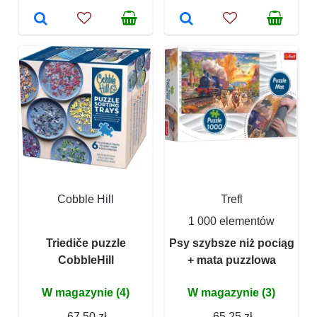
Cobble Hill
Trefl
1 000 elementów
Triediče puzzle
Psy szybsze niż pociąg
CobbleHill
+ mata puzzlowa
W magazynie (4)
W magazynie (3)
67,50 zł
65,25 zł