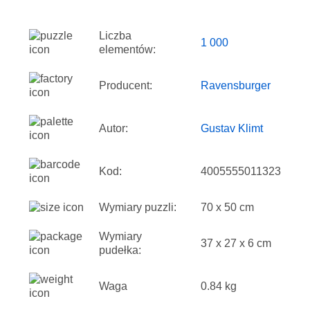
Liczba
1 000
elementów:
Producent:
Ravensburger
Autor:
Gustav Klimt
Kod:
4005555011323
Wymiary puzzli:
70 x 50 cm
Wymiary
37 x 27 x 6 cm
pudełka:
Waga
0.84 kg