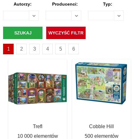
Autorzy:
Producenci:
Typ:
1
2
3
4
5
6
Trefl
Cobble Hill
10 000 elementów
500 elementów