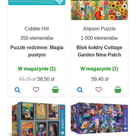
Cobble Hill
Alipson Puzzle
350 elementów
1 000 elementów
Puzzle rodzinne: Magia
Blok kołdry Cottage
pustyni
Garden Nine Patch
W magazynie (1)
W magazynie (1)
65,25 zł
58,50 zł
59,40 zł