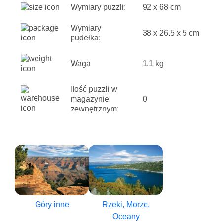
Wymiary puzzli:
92 x 68 cm
Wymiary
38 x 26.5 x 5 cm
pudełka:
Waga
1.1 kg
Ilość puzzli w
magazynie
0
zewnętrznym:
Góry inne
Rzeki, Morze,
Oceany