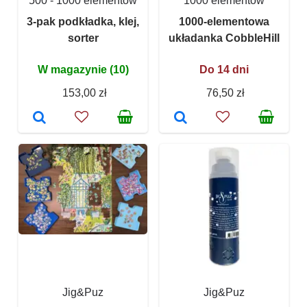
500 - 1000 elementów
1000 elementów
3-pak podkładka, klej,
1000-elementowa
sorter
układanka CobbleHill
W magazynie (10)
Do 14 dni
153,00 zł
76,50 zł
Jig&Puz
Jig&Puz