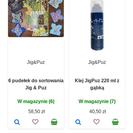
Jig&Puz
Jig&Puz
6 pudełek do sortowania
Klej JigPuz 220 ml z
Jig & Puz
gąbką
W magazynie (6)
W magazynie (7)
58,50 zł
40,50 zł