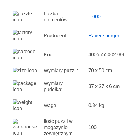
Liczba
1 000
elementów:
Producent:
Ravensburger
Kod:
4005555002789
Wymiary puzzli:
70 x 50 cm
Wymiary
37 x 27 x 6 cm
pudełka:
Waga
0.84 kg
Ilość puzzli w
magazynie
100
zewnętrznym: