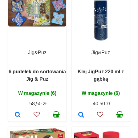
Jig&Puz
Jig&Puz
6 pudełek do sortowania
Klej JigPuz 220 ml z
Jig & Puz
gąbką
W magazynie (6)
W magazynie (6)
58,50 zł
40,50 zł