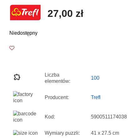
27,00 zł
Niedostępny
Liczba
100
elementów:
Producent:
Trefl
Kod:
5900511174038
Wymiary puzzli:
41 x 27.5 cm