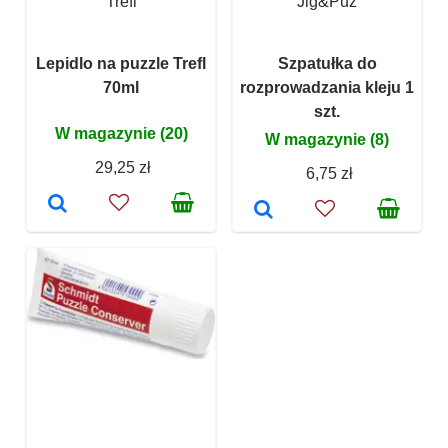
Trefl
Jig&Puz
Lepidlo na puzzle Trefl
Szpatułka do
70ml
rozprowadzania kleju 1
szt.
W magazynie (20)
W magazynie (8)
29,25 zł
6,75 zł