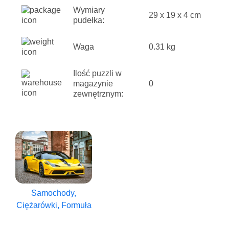
Wymiary
29 x 19 x 4 cm
pudełka:
Waga
0.31 kg
Ilość puzzli w
magazynie
0
zewnętrznym:
Samochody,
Ciężarówki, Formuła