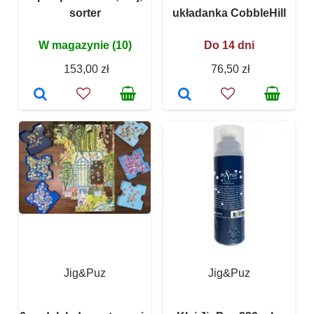
sorter
układanka CobbleHill
W magazynie (10)
Do 14 dni
153,00 zł
76,50 zł
Jig&Puz
Jig&Puz