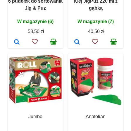
6 pudełek do sortowania
Klej JigPuz 220 ml z
Jig & Puz
gąbką
W magazynie (6)
W magazynie (7)
58,50 zł
40,50 zł
Jumbo
Anatolian