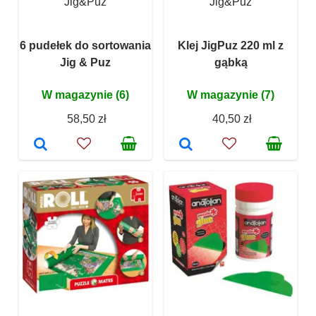
Jig&Puz
Jig&Puz
6 pudełek do sortowania
Klej JigPuz 220 ml z
Jig & Puz
gąbką
W magazynie (6)
W magazynie (7)
58,50 zł
40,50 zł