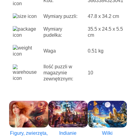
Kod:
3663384323041
Wymiary puzzli:
47.8 x 34.2 cm
Wymiary
35.5 x 24.5 x 5.5
pudełka:
cm
Waga
0.51 kg
Ilość puzzli w
magazynie
10
zewnętrznym:
Figury, zwierzęta,
Indianie
Wilki