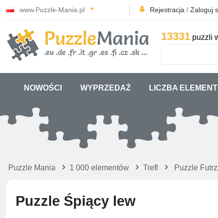
www.Puzzle-Mania.pl
Rejestracja
/
Zaloguj s
13331
puzzli 
NOWOŚCI
WYPRZEDAŻ
LICZBA ELEMEN
Puzzle Mania
1 000 elementów
Trefl
Puzzle Futrz
Puzzle Śpiący lew