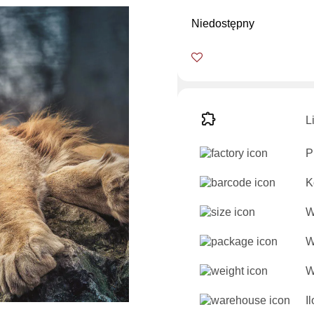
Niedostępny
L
P
K
W
W
W
I