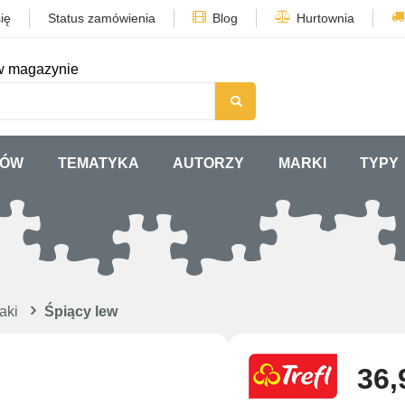
ię
Status zamówienia
Blog
Hurtownia
w magazynie
TÓW
TEMATYKA
AUTORZY
MARKI
TYPY
aki
Śpiący lew
36,