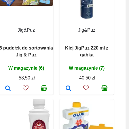
Jig&Puz
Jig&Puz
6 pudełek do sortowania
Klej JigPuz 220 ml z
Jig & Puz
gąbką
W magazynie (6)
W magazynie (7)
58,50 zł
40,50 zł