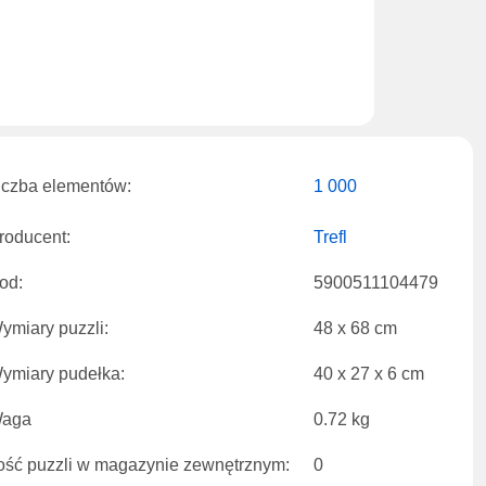
iczba elementów:
1 000
roducent:
Trefl
od:
5900511104479
ymiary puzzli:
48 x 68 cm
ymiary pudełka:
40 x 27 x 6 cm
aga
0.72 kg
lość puzzli w magazynie zewnętrznym:
0