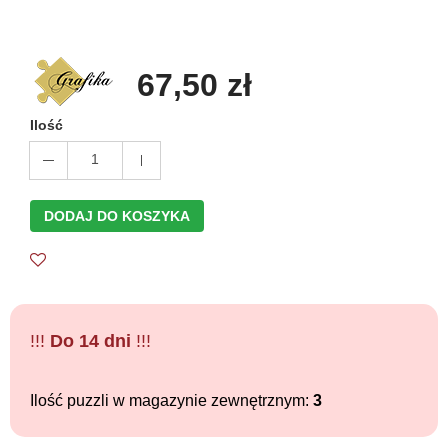
67,50 zł
Ilość
1
DODAJ DO KOSZYKA
!!!
Do 14 dni
!!!
Ilość puzzli w magazynie zewnętrznym:
3