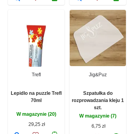
Trefl
Jig&Puz
Lepidlo na puzzle Trefl
Szpatułka do
70ml
rozprowadzania kleju 1
szt.
W magazynie (20)
W magazynie (7)
29,25 zł
6,75 zł