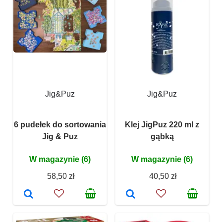
Jig&Puz
Jig&Puz
6 pudełek do sortowania
Klej JigPuz 220 ml z
Jig & Puz
gąbką
W magazynie (6)
W magazynie (6)
58,50 zł
40,50 zł