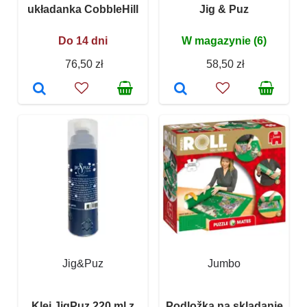
układanka CobbleHill
Jig & Puz
Do 14 dni
W magazynie (6)
76,50 zł
58,50 zł
Jig&Puz
Jumbo
Klej JigPuz 220 ml z
Podložka na skladanie