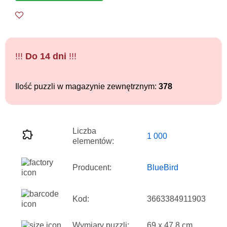
!!!
Do 14 dni
!!!
Ilość puzzli w magazynie zewnętrznym:
378
Liczba
1 000
elementów:
Producent:
BlueBird
Kod:
3663384911903
Wymiary puzzli:
69 x 47.8 cm