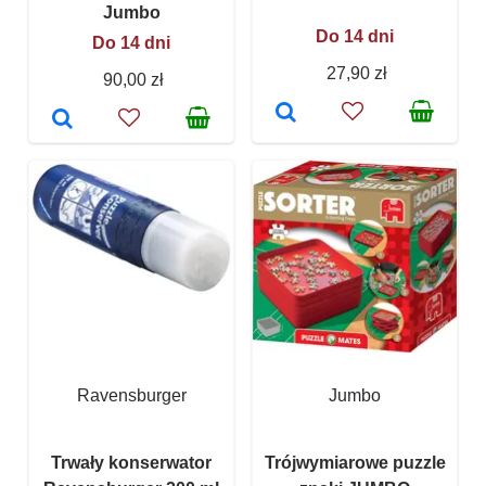
Jumbo
Do 14 dni
Do 14 dni
27,90 zł
90,00 zł
Ravensburger
Jumbo
Trwały konserwator
Trójwymiarowe puzzle