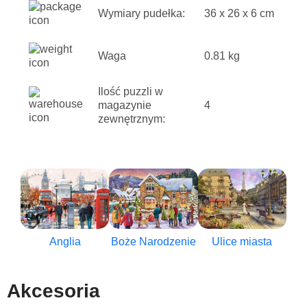
Wymiary pudełka:
36 x 26 x 6 cm
Waga
0.81 kg
Ilość puzzli w
magazynie
4
zewnętrznym:
Anglia
Boże Narodzenie
Ulice miasta
Akcesoria