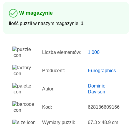
W magazynie
Ilość puzzli w naszym magazynie:
1
Liczba elementów:
1 000
Producent:
Eurographics
Dominic
Autor:
Davison
Kod:
628136609166
Wymiary puzzli:
67.3 x 48.9 cm