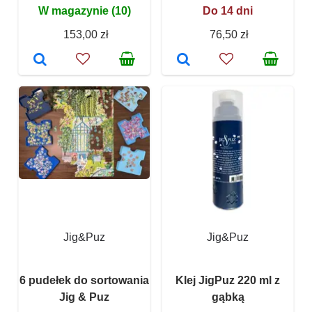
W magazynie (10)
Do 14 dni
153,00 zł
76,50 zł
Jig&Puz
Jig&Puz
6 pudełek do sortowania
Klej JigPuz 220 ml z
Jig & Puz
gąbką