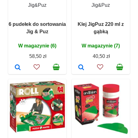
Jig&Puz
Jig&Puz
6 pudełek do sortowania
Klej JigPuz 220 ml z
Jig & Puz
gąbką
W magazynie (6)
W magazynie (7)
58,50 zł
40,50 zł