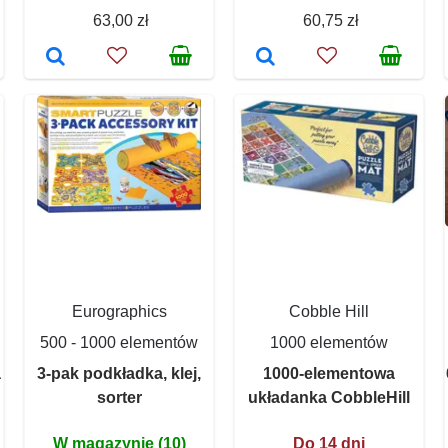
63,00 zł
60,75 zł
Eurographics
Cobble Hill
500 - 1000 elementów
1000 elementów
a
3-pak podkładka, klej,
1000-elementowa
sorter
układanka CobbleHill
W magazynie (10)
Do 14 dni