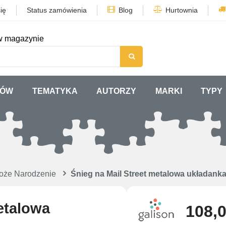
ię
Status zamówienia
Blog
Hurtownia
w magazynie
TÓW
TEMATYKA
AUTORZY
MARKI
TYPY
oże Narodzenie
Śnieg na Mail Street metalowa układank
etalowa
108,0