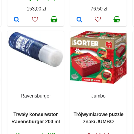
153,00 zł
76,50 zł
Ravensburger
Jumbo
Trwały konserwator
Trójwymiarowe puzzle
Ravensburger 200 ml
znaki JUMBO