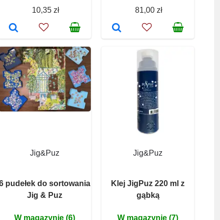
10,35 zł
81,00 zł
Jig&Puz
Jig&Puz
6 pudełek do sortowania
Klej JigPuz 220 ml z
Jig & Puz
gąbką
W magazynie (6)
W magazynie (7)