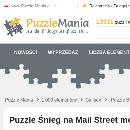
www.Puzzle-Mania.pl
Rejestracja
/
Zaloguj s
13331
puzzli 
NOWOŚCI
WYPRZEDAŻ
LICZBA ELEMEN
Puzzle Mania
1 000 elementów
Galison
Puzzle B
Puzzle Śnieg na Mail Street m