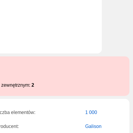
e zewnętrznym:
2
iczba elementów:
1 000
roducent:
Galison