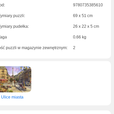
od:
9780735385610
ymiary puzzli:
69 x 51 cm
ymiary pudełka:
26 x 22 x 5 cm
aga
0.66 kg
lość puzzli w magazynie zewnętrznym:
2
Ulice miasta