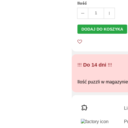
Ilość
1
DODAJ DO KOSZYKA
!!!
Do 14 dni
!!!
Ilość puzzli w magazyni
L
P