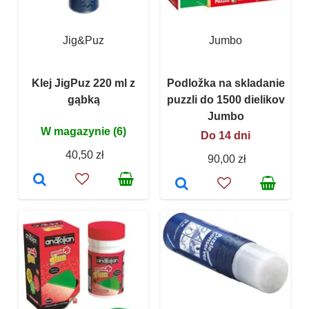
Jig&Puz
Jumbo
Klej JigPuz 220 ml z
Podložka na skladanie
gąbką
puzzli do 1500 dielikov
Jumbo
W magazynie (6)
Do 14 dni
40,50 zł
90,00 zł