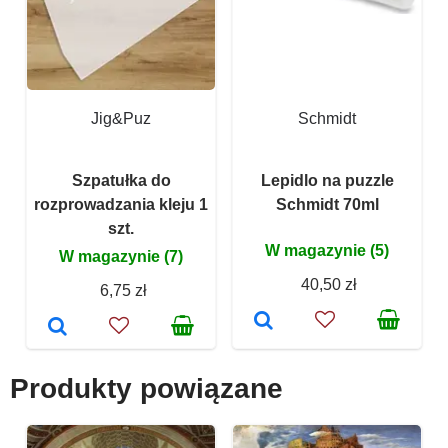
Jig&Puz
Schmidt
Szpatułka do
Lepidlo na puzzle
rozprowadzania kleju 1
Schmidt 70ml
szt.
W magazynie (5)
W magazynie (7)
40,50 zł
6,75 zł
Produkty powiązane