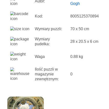
Autor:
Gogh
Kod:
8005125370894
Wymiary puzzli:
70 x 50 cm
Wymiary
28 x 20.5 x 6 cm
pudełka:
Waga
0.88 kg
Ilość puzzli w
magazynie
0
zewnętrznym: